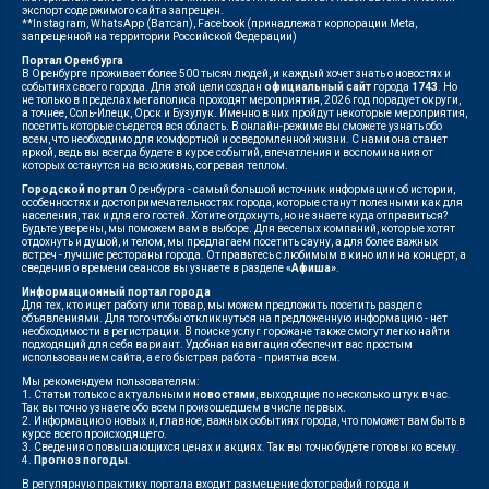
экспорт содержимого сайта запрещен.
**Instagram, WhatsApp (Ватсап), Facebook (принадлежат корпорации Meta,
запрещенной на территории Российской Федерации)
Портал Оренбурга
В Оренбурге проживает более 500 тысяч людей, и каждый хочет знать о новостях и
событиях своего города. Для этой цели создан
официальный сайт
города
1743
. Но
не только в пределах мегаполиса проходят мероприятия, 2026 год порадует округи,
а точнее, Соль-Илецк, Орск и Бузулук. Именно в них пройдут некоторые мероприятия,
посетить которые съедется вся область. В онлайн-режиме вы сможете узнать обо
всем, что необходимо для комфортной и осведомленной жизни. С нами она станет
яркой, ведь вы всегда будете в курсе событий, впечатления и воспоминания от
которых останутся на всю жизнь, согревая теплом.
Городской портал
Оренбурга - самый большой источник информации об истории,
особенностях и достопримечательностях города, которые станут полезными как для
населения, так и для его гостей. Хотите отдохнуть, но не знаете куда отправиться?
Будьте уверены, мы поможем вам в выборе. Для веселых компаний, которые хотят
отдохнуть и душой, и телом, мы предлагаем посетить сауну, а для более важных
встреч - лучшие рестораны города. Отправьтесь с любимым в кино или на концерт, а
сведения о времени сеансов вы узнаете в разделе
«Афиша»
.
Информационный портал города
Для тех, кто ищет работу или товар, мы можем предложить посетить раздел с
объявлениями. Для того чтобы откликнуться на предложенную информацию - нет
необходимости в регистрации. В поиске услуг горожане также смогут легко найти
подходящий для себя вариант. Удобная навигация обеспечит вас простым
использованием сайта, а его быстрая работа - приятна всем.
Мы рекомендуем пользователям:
1. Статьи только с актуальными
новостями
, выходящие по несколько штук в час.
Так вы точно узнаете обо всем произошедшем в числе первых.
2. Информацию о новых и, главное, важных событиях города, что поможет вам быть в
курсе всего происходящего.
3. Сведения о повышающихся ценах и акциях. Так вы точно будете готовы ко всему.
4.
Прогноз погоды
.
В регулярную практику портала входит размещение фотографий города и