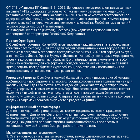
© "1743.ру", проект ИП Савин В.В., 2026. Использование материалов, размещенных
на сайте 1743.ru, допускается только по письменному разрешению Редакции с
указанием активной ссылки на сайт 1743.ru. 1743.ru не несет ответственности за
содержание объявлений, комментариев и рекламных материалов. Комментарии к
материалам сайта - это личное мнение посетителей сайта. Любой автоматический
экспорт содержимого сайта запрещен.
**Instagram, WhatsApp (Ватсап), Facebook (принадлежат корпорации Meta,
запрещенной на территории Российской Федерации)
Портал Оренбурга
В Оренбурге проживает более 500 тысяч людей, и каждый хочет знать о новостях и
событиях своего города. Для этой цели создан
официальный сайт
города
1743
. Но
не только в пределах мегаполиса проходят мероприятия, 2026 год порадует округи,
а точнее, Соль-Илецк, Орск и Бузулук. Именно в них пройдут некоторые мероприятия,
посетить которые съедется вся область. В онлайн-режиме вы сможете узнать обо
всем, что необходимо для комфортной и осведомленной жизни. С нами она станет
яркой, ведь вы всегда будете в курсе событий, впечатления и воспоминания от
которых останутся на всю жизнь, согревая теплом.
Городской портал
Оренбурга - самый большой источник информации об истории,
особенностях и достопримечательностях города, которые станут полезными как для
населения, так и для его гостей. Хотите отдохнуть, но не знаете куда отправиться?
Будьте уверены, мы поможем вам в выборе. Для веселых компаний, которые хотят
отдохнуть и душой, и телом, мы предлагаем посетить сауну, а для более важных
встреч - лучшие рестораны города. Отправьтесь с любимым в кино или на концерт, а
сведения о времени сеансов вы узнаете в разделе
«Афиша»
.
Информационный портал города
Для тех, кто ищет работу или товар, мы можем предложить посетить раздел с
объявлениями. Для того чтобы откликнуться на предложенную информацию - нет
необходимости в регистрации. В поиске услуг горожане также смогут легко найти
подходящий для себя вариант. Удобная навигация обеспечит вас простым
использованием сайта, а его быстрая работа - приятна всем.
Мы рекомендуем пользователям:
1. Статьи только с актуальными
новостями
, выходящие по несколько штук в час.